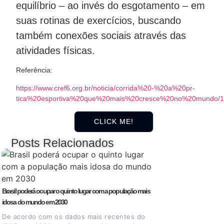
equilíbrio – ao invés do esgotamento – em
suas rotinas de exercícios, buscando
também conexões sociais através das
atividades físicas.
Referência:
https://www.cref6.org.br/noticia/corrida%20-%20a%20pr-
tica%20esportiva%20que%20mais%20cresce%20no%20mundo/
CLICK ME!
Posts Relacionados
Brasil poderá ocupar o quinto lugar com a população mais
A CORRIDA, É A PRÁTICA 
idosa do mundo em 2030
CRESCE NO MUNDO.
De acordo com os dados mais recentes do
Pessoas em todo o 