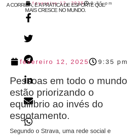
fevereiro 12, 2025
9:35 pm
A CORRIDA, É A PRÁTICA DE ESPORTE QUE
MAIS CRESCE NO MUNDO.
fevereiro 12, 2025
9:35 pm
Pessoas em todo o mundo
estão priorizando o
equilíbrio ao invés do
esgotamento.
Segundo o Strava, uma rede social e