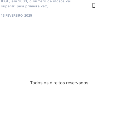
IBGE, em 2030, o número de idosos vai
priorizando o equilíb
superar, pela primeira vez,
esgotamento. Segund
social e
13 FEVEREIRO, 2025
12 FEVEREIRO, 2025
Todos os direitos reservados